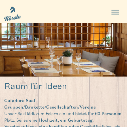
Raum für Ideen
Gafadura Saal
Gruppen/Bankette/Gesellschaften/Vereine
Unser Saal lädt zum Feiern ein und bietet für
60 Personen
Platz. Sei es eine
Hochzeit, ein Geburtstag,
, wir
Vereinsanlässe, eine Familien-oder Geschäftsfeier